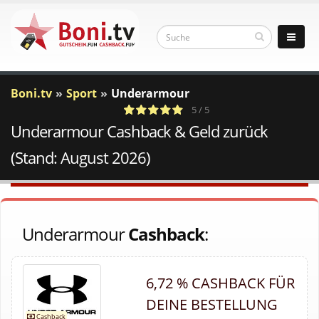
Boni.tv
Sport
Underarmour
5 / 5
Underarmour Cashback & Geld zurück
1
c
Votes
a
(Stand: August 2026)
Underarmour
Cashback
:
6,72 % CASHBACK FÜR
DEINE BESTELLUNG