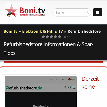
Boni.tv
Elektronik & Hifi & TV
Refurbishedstore
0 / 5
Refurbishedstore Informationen & Spar-
0
Votes
Tipps
Derzeit
keine