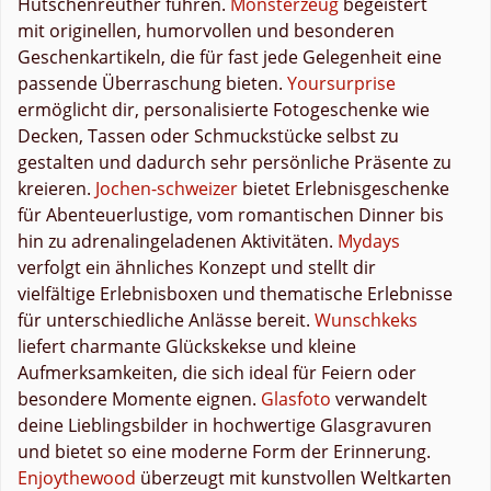
Hutschenreuther führen.
Monsterzeug
begeistert
mit originellen, humorvollen und besonderen
Geschenkartikeln, die für fast jede Gelegenheit eine
passende Überraschung bieten.
Yoursurprise
ermöglicht dir, personalisierte Fotogeschenke wie
Decken, Tassen oder Schmuckstücke selbst zu
gestalten und dadurch sehr persönliche Präsente zu
kreieren.
Jochen-schweizer
bietet Erlebnisgeschenke
für Abenteuerlustige, vom romantischen Dinner bis
hin zu adrenalingeladenen Aktivitäten.
Mydays
verfolgt ein ähnliches Konzept und stellt dir
vielfältige Erlebnisboxen und thematische Erlebnisse
für unterschiedliche Anlässe bereit.
Wunschkeks
liefert charmante Glückskekse und kleine
Aufmerksamkeiten, die sich ideal für Feiern oder
besondere Momente eignen.
Glasfoto
verwandelt
deine Lieblingsbilder in hochwertige Glasgravuren
und bietet so eine moderne Form der Erinnerung.
Enjoythewood
überzeugt mit kunstvollen Weltkarten