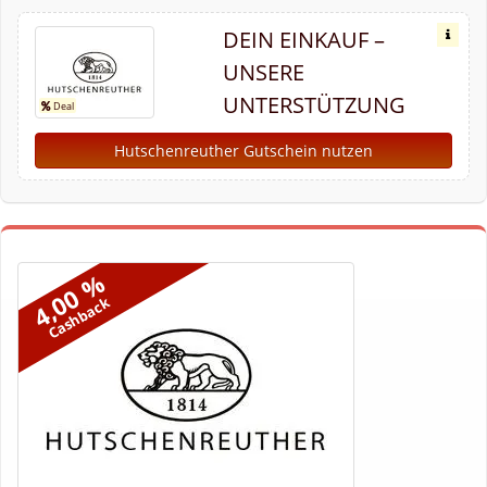
DEIN EINKAUF –
UNSERE
UNTERSTÜTZUNG
Hutschenreuther Gutschein nutzen
4,00 %
Cashback