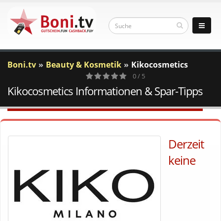
Boni.tv
Beauty & Kosmetik
Kikocosmetics
0 / 5
Kikocosmetics Informationen & Spar-Tipps
0
Votes
Derzeit
keine