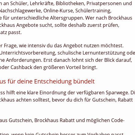
m an Schüler, Lehrkräfte, Bibliotheken, Privatpersonen und
Nachschlagewerke, Online-Kurse, Schülertraining,
für unterschiedliche Altersgruppen. Wer nach Brockhaus
khaus Angebote sucht, sollte deshalb zuerst prüfen,
atz passt.
r Frage, wie intensiv du das Angebot nutzen möchtest.
Unterrichtsvorbereitung, schulische Lernunterstützung od
he Anforderungen. Erst danach lohnt sich der Blick darauf,
oder Cashback den größeren Vorteil bringt.
aus für deine Entscheidung bündelt
ss hilft eine klare Einordnung der verfügbaren Sparwege. D
ckhaus achten solltest, bevor du dich für Gutschein, Rabatt
haus Gutschein, Brockhaus Rabatt und möglichen Code-
option, wenn kein Gutschein besser zum Vorhaben passt