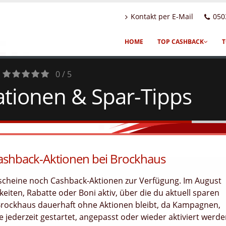
Kontakt per E-Mail
050
HOME
TOP CASHBACK
T
0 / 5
tionen & Spar-Tipps
0
Votes
Cashback-Aktionen bei Brockhaus
tscheine noch Cashback-Aktionen zur Verfügung. Im August
eiten, Rabatte oder Boni aktiv, über die du aktuell sparen
 Brockhaus dauerhaft ohne Aktionen bleibt, da Kampagnen,
jederzeit gestartet, angepasst oder wieder aktiviert werd