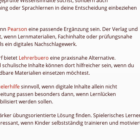
 geprüfte Wissensinhalte suchst, sondern auch
ining oder Sprachlernen in deine Entscheidung einbeziehen
kann
Pearson
eine passende Ergänzung sein. Der Verlag und
nt, wenn Lernmaterialien, Fachinhalte oder prüfungsnahe
ls ein digitales Nachschlagewerk.
f bietet
Lehrerbuero
eine praxisnahe Alternative.
 schulische Inhalte können dort hilfreicher sein, wenn du
dbare Materialien einsetzen möchtest.
elerhilfe
sinnvoll, wenn digitale Inhalte allein nicht
gleitung passen besonders dann, wenn Lernlücken
ilisiert werden sollen.
ärker übungsorientierte Lösung finden. Spielerisches Lerne
ressant, wenn Kinder selbstständig trainieren und motivier