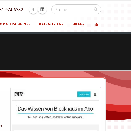
31 974-6382
OP GUTSCHEINE
KATEGORIEN
HILFE
en