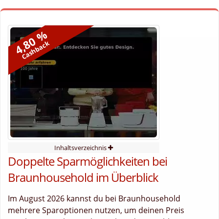
4,80 %
Cashback
Inhaltsverzeichnis
Doppelte Sparmöglichkeiten bei
Braunhousehold im Überblick
Im August 2026 kannst du bei Braunhousehold
mehrere Sparoptionen nutzen, um deinen Preis