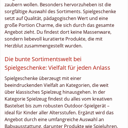
zaubern wollen. Besonders hervorzuheben ist die
sorgfältige Auswahl des Sortiments. Spielgeschenke
setzt auf Qualität, pädagogischen Wert und eine
große Portion Charme, die sich durch das gesamte
Angebot zieht. Du findest dort keine Massenware,
sondern liebevoll kuratierte Produkte, die mit
Herzblut zusammengestellt wurden.
Die bunte Sortimentswelt bei
Spielgeschenke: Vielfalt für jeden Anlass
Spielgeschenke überzeugt mit einer
beeindruckenden Vielfalt an Kategorien, die weit
über klassisches Spielzeug hinausgehen. In der
Kategorie Spielzeug findest du alles vom kreativen
Bastelset bis zum robusten Outdoor-Spielgerät –
ideal für Kinder aller Altersstufen. Ergänzt wird das
Angebot durch eine umfangreiche Auswahl an
Babyausstattung, darunter Produkte wie Spieluhren,