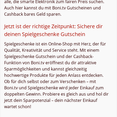
alle, die smarte Elektronik zum fairen Preis suchen.
Auch hier kannst du mit Boni.tv Gutscheinen und
Cashback bares Geld sparen.
Jetzt ist der richtige Zeitpunkt: Sichere dir
deinen Spielgeschenke Gutschein
Spielgeschenke ist ein Online-Shop mit Herz, der für
Qualität, Kreativität und Service steht. Mit einem
Spielgeschenke Gutschein und der Cashback-
Funktion von Boni.tv eröffnest du dir attraktive
Sparmöglichkeiten und kannst gleichzeitig
hochwertige Produkte für jeden Anlass entdecken.
Ob für dich selbst oder zum Verschenken – mit
Boni.tv und Spielgeschenke wird jeder Einkauf zum
doppelten Gewinn. Probiere es gleich aus und hol dir
jetzt dein Sparpotenzial – dein nächster Einkauf
wartet schon!