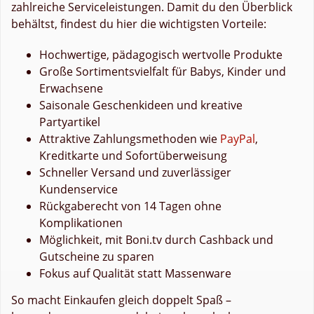
zahlreiche Serviceleistungen. Damit du den Überblick
behältst, findest du hier die wichtigsten Vorteile:
Hochwertige, pädagogisch wertvolle Produkte
Große Sortimentsvielfalt für Babys, Kinder und
Erwachsene
Saisonale Geschenkideen und kreative
Partyartikel
Attraktive Zahlungsmethoden wie
PayPal
,
Kreditkarte und Sofortüberweisung
Schneller Versand und zuverlässiger
Kundenservice
Rückgaberecht von 14 Tagen ohne
Komplikationen
Möglichkeit, mit Boni.tv durch Cashback und
Gutscheine zu sparen
Fokus auf Qualität statt Massenware
So macht Einkaufen gleich doppelt Spaß –