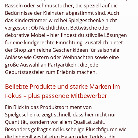
Rasseln oder Schmusetücher, die speziell auf die
Bedürfnisse der Kleinsten abgestimmt sind. Auch
das Kinderzimmer wird bei Spielgeschenke nicht
vergessen: Ob Nachtlichter, Bettwäsche oder
dekorative Möbel – hier findest du stilvolle Lösungen
für eine kindgerechte Einrichtung. Zusätzlich bietet
der Shop zahlreiche Geschenkideen für saisonale
Anlässe wie Ostern oder Weihnachten sowie eine
große Auswahl an Partyartikeln, die jede
Geburtstagsfeier zum Erlebnis machen.
Beliebte Produkte und starke Marken im
Fokus – plus passende Mitbewerber
Ein Blick in das Produktsortiment von
Spielgeschenke zeigt schnell, dass hier nicht nur
Quantität, sondern vor allem Qualität zählt.
Besonders gefragt sind kuschelige Plüschfiguren wie
die liebevoll gestalteten Hasen oder Teddys, die