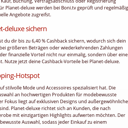
bei Kauf, Buchung, Vertragsabschluss oder Registrierung
ür Planet-deluxe werden bei Boni.tv geprüft und regelmäßi
uelle Angebote zugreifst.
t-deluxe sichern
nst du dir bis zu 6,40 % Cashback sichern, wodurch sich dein
 bei größeren Beträgen oder wiederkehrenden Zahlungen
er finanzielle Vorteil nicht nur einmalig, sondern über ein
Nutze jetzt deine Cashback-Vorteile bei Planet-deluxe.
pping-Hotspot
uf stilvolle Mode und Accessoires spezialisiert hat. Die
e Auswahl an hochwertigen Produkten für modebewusste
Der Fokus liegt auf exklusiven Designs und außergewöhnlich
 sind. Planet-deluxe richtet sich an Kunden, die nach
obe mit einzigartigen Highlights aufwerten möchten. Der
dbewusste Auswahl, sodass jeder Einkauf zu einem