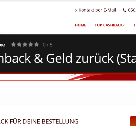
Kontakt per E-Mail
050
HOME
TOP CASHBACK
T
xe
0 / 5
hback & Geld zurück (St
0
Votes
ACK FÜR DEINE BESTELLUNG