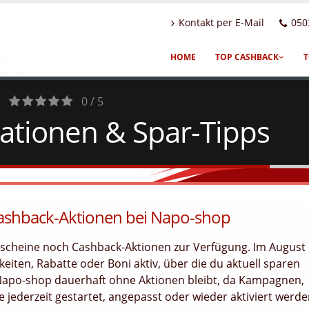
Kontakt per E-Mail
050
HOME
TOP CASHBACK
T
0 / 5
ationen & Spar-Tipps
0
Votes
Cashback-Aktionen bei Napo-shop
tscheine noch Cashback-Aktionen zur Verfügung. Im August
eiten, Rabatte oder Boni aktiv, über die du aktuell sparen
 Napo-shop dauerhaft ohne Aktionen bleibt, da Kampagnen,
jederzeit gestartet, angepasst oder wieder aktiviert werd