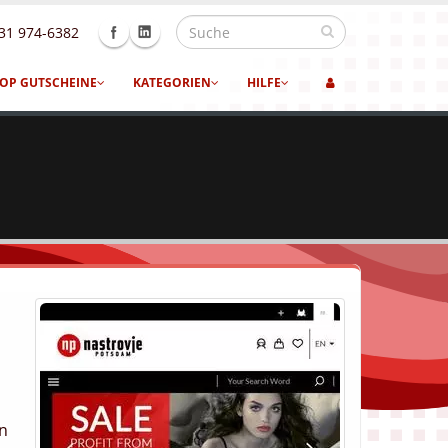
31 974-6382
OP GUTSCHEINE
KATEGORIEN
HILFE
en