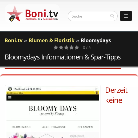
Boni.tv
Blumen & Floristik
Bloomydays
0 / 5
Bloomydays Informationen & Spar-Tipps
0
Votes
Derzeit
keine