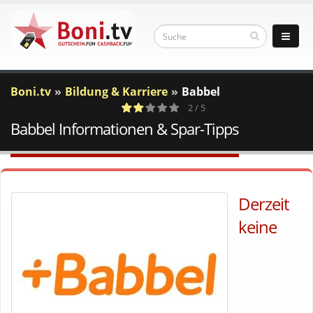
Boni.tv
Bildung & Karriere
Babbel
2 / 5
Babbel Informationen & Spar-Tipps
10
a
c
Votes
Derzeit
keine