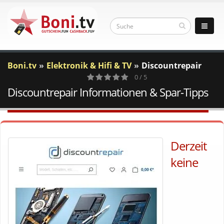
Boni.tv
Elektronik & Hifi & TV
Discountrepair
0 / 5
Discountrepair Informationen & Spar-Tipps
0
Votes
Derzeit
keine