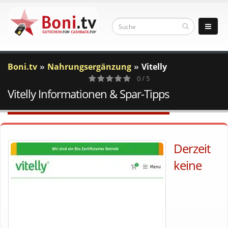
Boni.tv
Nahrungsergänzung
Vitelly
0 / 5
Vitelly Informationen & Spar-Tipps
0
Votes
Derzeit
keine