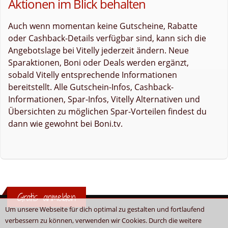
Aktionen im Blick behalten
Auch wenn momentan keine Gutscheine, Rabatte
oder Cashback-Details verfügbar sind, kann sich die
Angebotslage bei Vitelly jederzeit ändern. Neue
Sparaktionen, Boni oder Deals werden ergänzt,
sobald Vitelly entsprechende Informationen
bereitstellt. Alle Gutschein-Infos, Cashback-
Informationen, Spar-Infos, Vitelly Alternativen und
Übersichten zu möglichen Spar-Vorteilen findest du
dann wie gewohnt bei Boni.tv.
Gratis anmelden
Um unsere Webseite für dich optimal zu gestalten und fortlaufend
verbessern zu können, verwenden wir Cookies. Durch die weitere