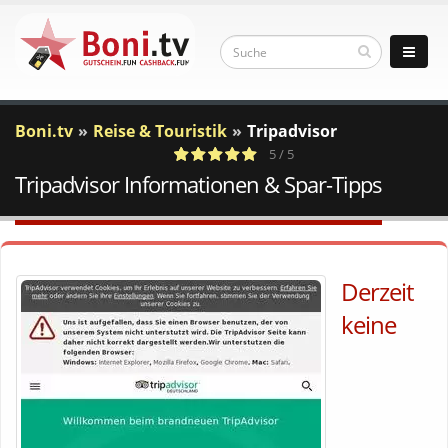
Boni.tv
Reise & Touristik
Tripadvisor
5 / 5
Tripadvisor Informationen & Spar-Tipps
1
c
Votes
a
Derzeit
keine