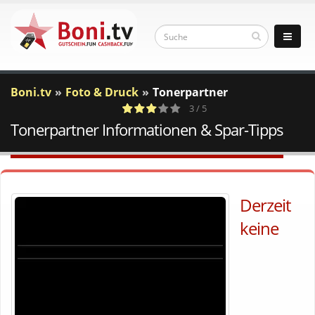
Boni.tv
Foto & Druck
Tonerpartner
3 / 5
Tonerpartner Informationen & Spar-Tipps
1
a
c
Votes
Derzeit
keine