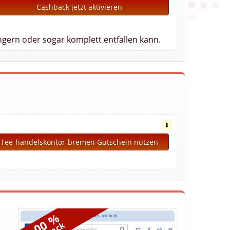
Cashback jetzt aktivieren
gern oder sogar komplett entfallen kann.
Tee-handelskontor-bremen Gutschein nutzen
8,00 %