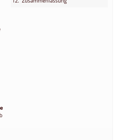
Zusammenfassung
e
de
rb