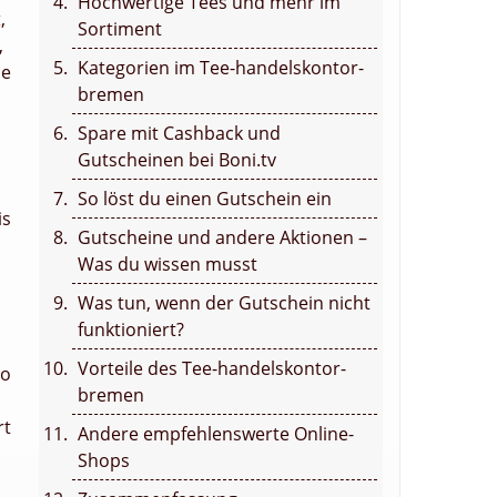
Hochwertige Tees und mehr im
t
,
Sortiment
,
Kategorien im Tee-handelskontor-
ie
bremen
Spare mit Cashback und
Gutscheinen bei Boni.tv
So löst du einen Gutschein ein
is
Gutscheine und andere Aktionen –
Was du wissen musst
Was tun, wenn der Gutschein nicht
funktioniert?
Vorteile des Tee-handelskontor-
So
bremen
rt
Andere empfehlenswerte Online-
Shops