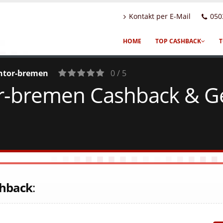
Kontakt per E-Mail
050
HOME
TOP CASHBACK
T
ntor-bremen
0 / 5
-bremen Cashback & Gel
0
Votes
hback
: