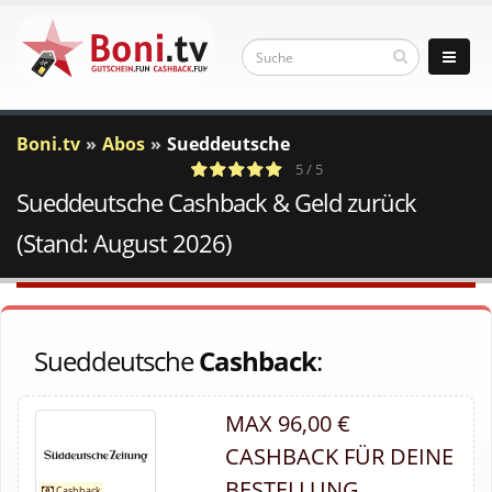
Boni.tv
Abos
Sueddeutsche
5 / 5
Sueddeutsche Cashback & Geld zurück
2
c
Votes
a
(Stand: August 2026)
Sueddeutsche
Cashback
:
MAX 96,00 €
CASHBACK FÜR DEINE
BESTELLUNG