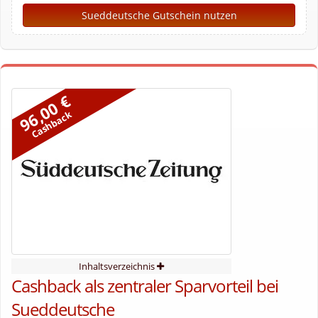
Sueddeutsche Gutschein nutzen
96,00 €
Cashback
Inhaltsverzeichnis
Cashback als zentraler Sparvorteil bei
Sueddeutsche