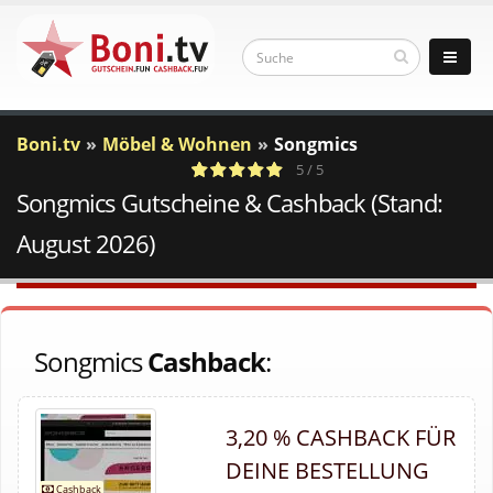
Boni.tv
Möbel & Wohnen
Songmics
5 / 5
Songmics Gutscheine & Cashback (Stand:
1
c
Votes
a
August 2026)
Songmics
Cashback
:
3,20 % CASHBACK FÜR
DEINE BESTELLUNG