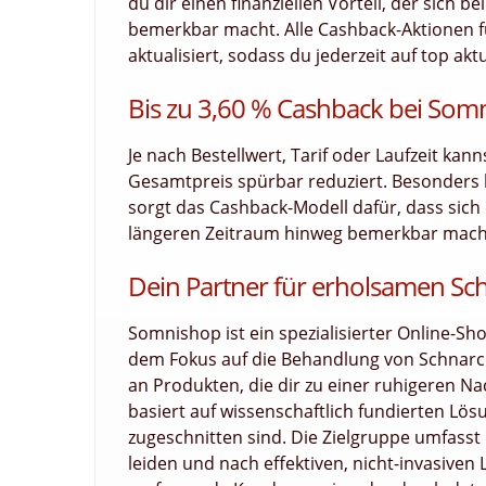
du dir einen finanziellen Vorteil, der sich 
bemerkbar macht. Alle Cashback-Aktionen f
aktualisiert, sodass du jederzeit auf top akt
Bis zu 3,60 % Cashback bei Som
Je nach Bestellwert, Tarif oder Laufzeit kan
Gesamtpreis spürbar reduziert. Besonders
sorgt das Cashback-Modell dafür, dass sich d
längeren Zeitraum hinweg bemerkbar macht.
Dein Partner für erholsamen Sch
Somnishop ist ein spezialisierter Online-Sh
dem Fokus auf die Behandlung von Schnarch
an Produkten, die dir zu einer ruhigeren 
basiert auf wissenschaftlich fundierten Lös
zugeschnitten sind. Die Zielgruppe umfass
leiden und nach effektiven, nicht-invasive