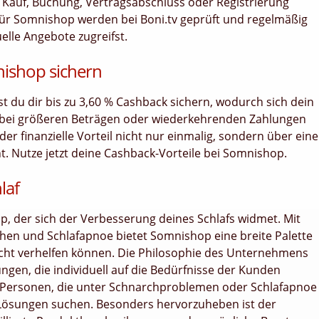
bei Kauf, Buchung, Vertragsabschluss oder Registrierung
ür Somnishop werden bei Boni.tv geprüft und regelmäßig
uelle Angebote zugreifst.
nishop sichern
nst du dir bis zu 3,60 % Cashback sichern, wodurch sich dein
 bei größeren Beträgen oder wiederkehrenden Zahlungen
er finanzielle Vorteil nicht nur einmalig, sondern über ein
 Nutze jetzt deine Cashback-Vorteile bei Somnishop.
laf
op, der sich der Verbesserung deines Schlafs widmet. Mit
en und Schlafapnoe bietet Somnishop eine breite Palette
Nacht verhelfen können. Die Philosophie des Unternehmens
ungen, die individuell auf die Bedürfnisse der Kunden
t Personen, die unter Schnarchproblemen oder Schlafapnoe
n Lösungen suchen. Besonders hervorzuheben ist der