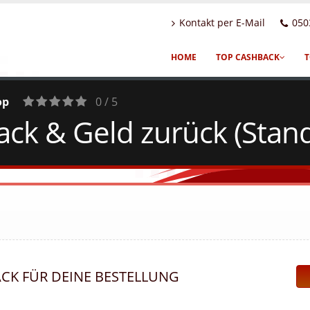
Kontakt per E-Mail
050
HOME
TOP CASHBACK
T
op
0 / 5
k & Geld zurück (Stand
0
Votes
ACK FÜR DEINE BESTELLUNG