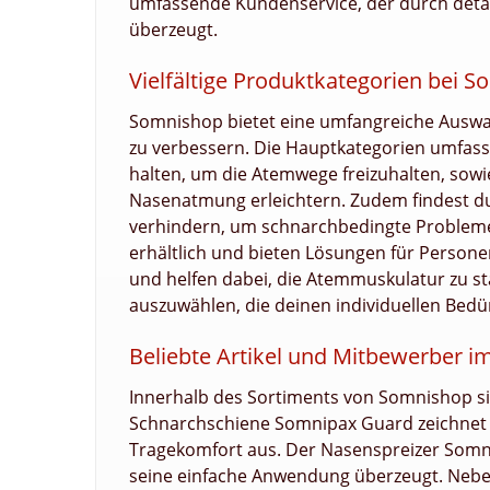
umfassende Kundenservice, der durch deta
überzeugt.
Vielfältige Produktkategorien bei 
Somnishop bietet eine umfangreiche Auswahl
zu verbessern. Die Hauptkategorien umfasse
halten, um die Atemwege freizuhalten, sowi
Nasenatmung erleichtern. Zudem findest du
verhindern, um schnarchbedingte Probleme
erhältlich und bieten Lösungen für Person
und helfen dabei, die Atemmuskulatur zu stär
auszuwählen, die deinen individuellen Bedü
Beliebte Artikel und Mitbewerber i
Innerhalb des Sortiments von Somnishop si
Schnarchschiene Somnipax Guard zeichnet s
Tragekomfort aus. Der Nasenspreizer Somnip
seine einfache Anwendung überzeugt. Neben