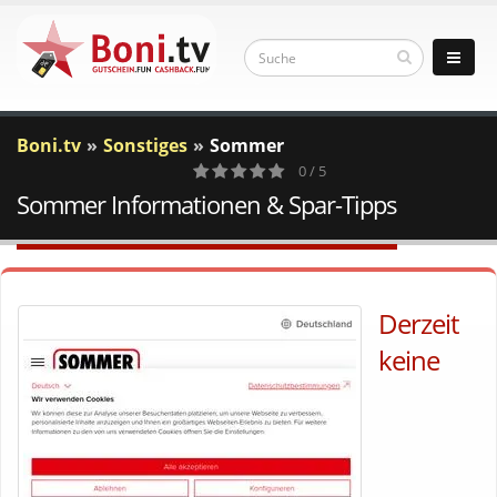
Boni.tv
Sonstiges
Sommer
0 / 5
Sommer Informationen & Spar-Tipps
0
Votes
Derzeit
keine