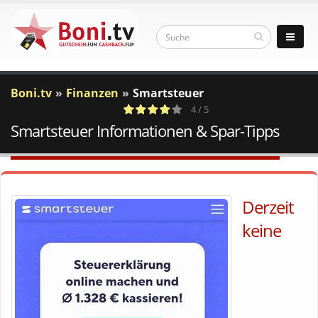
Boni.tv
Finanzen
Smartsteuer
4 / 5
Smartsteuer Informationen & Spar-Tipps
4
c
Votes
a
Derzeit
keine