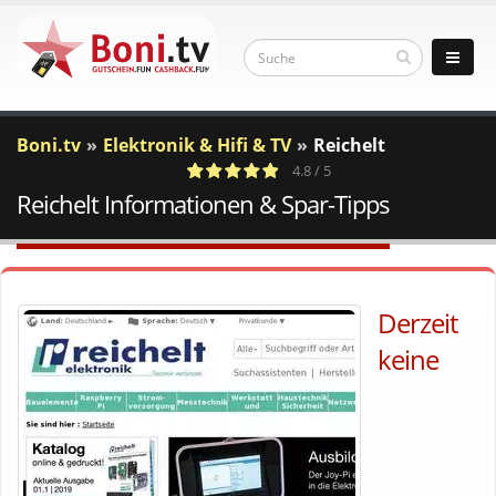
Boni.tv
Elektronik & Hifi & TV
Reichelt
4.8 / 5
Reichelt Informationen & Spar-Tipps
4
c
Votes
a
Derzeit
keine