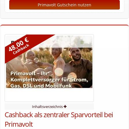
Primavolt Gutschein nutzen
48,00 €
Cashback
Inhaltsverzeichnis
Cashback als zentraler Sparvorteil bei
Primavolt