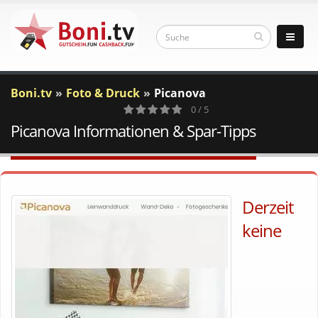
Boni.tv
Foto & Druck
Picanova
0 / 5
Picanova Informationen & Spar-Tipps
0
Votes
Derzeit
keine