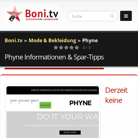
Boni.tv
Mode & Bekleidung
Phyne
0 / 5
Phyne Informationen & Spar-Tipps
0
Votes
Derzeit
keine