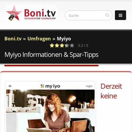
Boni.tv
Umfragen
Myiyo
3.3 / 5
Myiyo Informationen & Spar-Tipps
3
a
c
Votes
Derzeit
keine