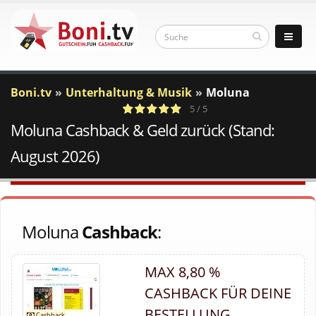
Boni.tv
Unterhaltung & Musik
Moluna
5 / 5
Moluna Cashback & Geld zurück (Stand:
1
c
Votes
a
August 2026)
Moluna
Cashback
:
MAX 8,80 %
CASHBACK FÜR DEINE
BESTELLUNG