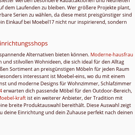
sletter werden besondere Rabattaktionen und Neuheiten
auf dem Laufenden zu bleiben. Wer größere Projekte plant,
rbare Serien zu wählen, da diese meist preisgünstiger sind
dein Einkauf bei Moebel17 nicht nur inspirierend, sondern
Einrichtungsshops
 spannende Alternativen bieten können.
Moderne-hausfrau
und stilvollen Wohnideen, die sich ideal für den Alltag
ßen Sortiment an preisgünstigen Möbeln für jeden Raum
 Besonders interessant ist Moebel-eins, wo du mit einem
nnst und moderne Designs für Wohnzimmer, Schlafzimmer
4
erwarten dich passende Möbel für den Outdoor-Bereich,
oebel-kraft
ist ein weiterer Anbieter, der Tradition mit
e breite Produktauswahl bereithält. Diese Auswahl zeigt
du deine Einrichtung und dein Zuhause perfekt nach deinen