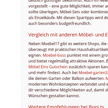
deutlich günstiger bekommst. Auch im New
vorgestellt – eine gute Möglichkeit, immer 
sollte überlegen, Möbel-Sets oder kombinie
als Einzelkäufe. Mit diesen Spartipps wird 
auch besonders budgetfreundlich.
Vergleich mit anderen Möbel- und 
Neben Moebel17 gibt es weitere Shops, die
überzeugt mit praktischen Haushaltsartikeln 
eignen.
Moebel-boss
punktet mit einem gro
und bietet regelmäßig attraktive Aktionen.
Möbel Eins Gutschein
zusätzlich sparen ka
und mehr findest. Auch bei
Moebel-garten2
die deinen Garten oder Balkon aufwerten.
M
modernen Wohnkonzepten verbindet und ein
dir verschiedene Möglichkeiten auf, damit 
Wünschen gestalten kannst.
Weitere Empfehlungen bei Boni.tv