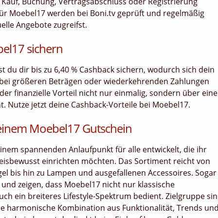
bei Kauf, Buchung, Vertragsabschluss oder Registrierung
ür Moebel17 werden bei Boni.tv geprüft und regelmäßig
uelle Angebote zugreifst.
bel17 sichern
nst du dir bis zu 6,40 % Cashback sichern, wodurch sich dein
 bei größeren Beträgen oder wiederkehrenden Zahlungen
er finanzielle Vorteil nicht nur einmalig, sondern über ein
 Nutze jetzt deine Cashback-Vorteile bei Moebel17.
 deinem Moebel17 Gutschein
einem spannenden Anlaufpunkt für alle entwickelt, die ihr
preisbewusst einrichten möchten. Das Sortiment reicht von
el bis hin zu Lampen und ausgefallenen Accessoires. Sogar
 und zeigen, dass Moebel17 nicht nur klassische
ch ein breiteres Lifestyle-Spektrum bedient. Zielgruppe si
e harmonische Kombination aus Funktionalität, Trends un