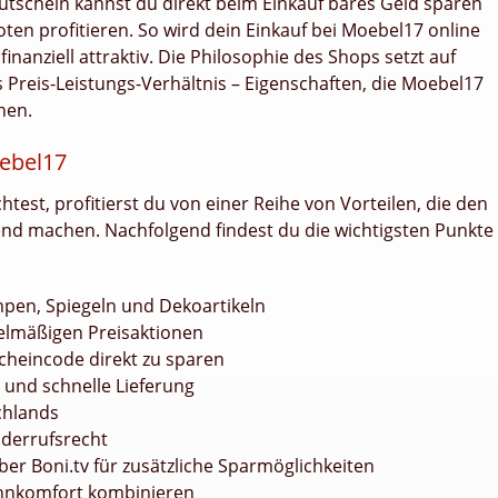
schein kannst du direkt beim Einkauf bares Geld sparen
ten profitieren. So wird dein Einkauf bei Moebel17 online
nanziell attraktiv. Die Philosophie des Shops setzt auf
 Preis-Leistungs-Verhältnis – Eigenschaften, die Moebel17
hen.
oebel17
st, profitierst du von einer Reihe von Vorteilen, die den
nd machen. Nachfolgend findest du die wichtigsten Punkte
mpen, Spiegeln und Dekoartikeln
elmäßigen Preisaktionen
cheincode direkt zu sparen
und schnelle Lieferung
chlands
iderrufsrecht
r Boni.tv für zusätzliche Sparmöglichkeiten
hnkomfort kombinieren