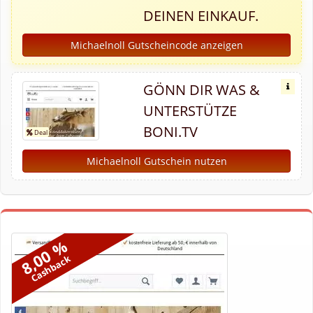
DEINEN EINKAUF.
Michaelnoll Gutscheincode anzeigen
GÖNN DIR WAS &
UNTERSTÜTZE
BONI.TV
Michaelnoll Gutschein nutzen
8,00 %
Cashback