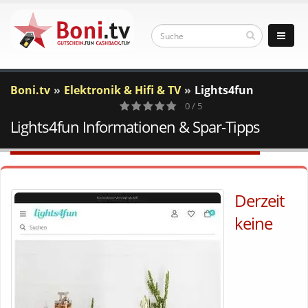
Boni.tv
Elektronik & Hifi & TV
Lights4fun
0 / 5
Lights4fun Informationen & Spar-Tipps
0
Votes
Derzeit
keine