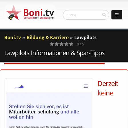
Boni.tv
Bildung & Karriere
Lawpilots
0 / 5
Lawpilots Informationen & Spar-Tipps
0
Votes
Derzeit
keine