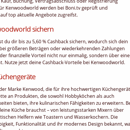
bei Kauf, Buchung, Vertragsabschluss oder Registrierung
für Kenwoodworld werden bei Boni.tv geprüft und
 auf top aktuelle Angebote zugreifst.
woodworld sichern
nst du dir bis zu 5,60 % Cashback sichern, wodurch sich dein
 bei größeren Beträgen oder wiederkehrenden Zahlungen
er finanzielle Vorteil nicht nur einmalig, sondern über ein
 Nutze jetzt deine Cashback-Vorteile bei Kenwoodworld.
üchengeräte
p der Marke Kenwood, die für ihre hochwertigen Küchengerä
alette an Produkten, die sowohl Hobbyköchen als auch
iten bieten, ihre kulinarischen Fähigkeiten zu erweitern. B
deine Küche brauchst – von leistungsstarken Mixern über
ktischen Helfern wie Toastern und Wasserkochern. Die
igkeit, Funktionalität und ihr modernes Design bekannt, w