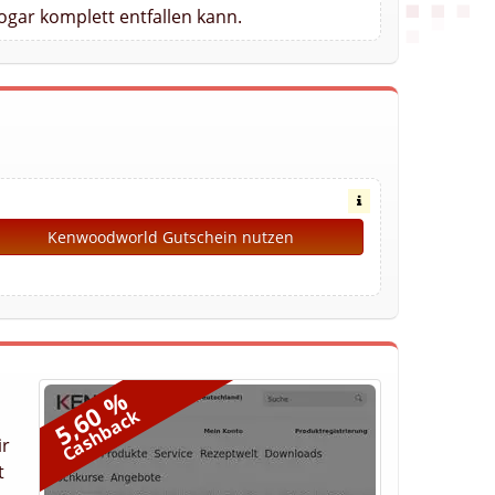
gar komplett entfallen kann.
Kenwoodworld Gutschein nutzen
5,60 %
Cashback
ir
t