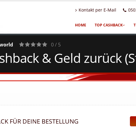
Kontakt per E-Mail
050
HOME
TOP CASHBACK
T
world
0 / 5
hback & Geld zurück (St
0
Votes
ACK FÜR DEINE BESTELLUNG