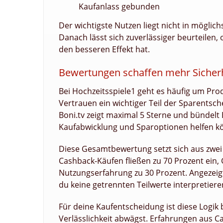
Kaufanlass gebunden
Der wichtigste Nutzen liegt nicht in möglic
Danach lässt sich zuverlässiger beurteilen,
den besseren Effekt hat.
Bewertungen schaffen mehr Sicherh
Bei Hochzeitsspiele1 geht es häufig um Prod
Vertrauen ein wichtiger Teil der Sparentsc
Boni.tv zeigt maximal 5 Sterne und bündelt 
Kaufabwicklung und Sparoptionen helfen k
Diese Gesamtbewertung setzt sich aus zw
Cashback-Käufen fließen zu 70 Prozent ein,
Nutzungserfahrung zu 30 Prozent. Angezei
du keine getrennten Teilwerte interpretier
Für deine Kaufentscheidung ist diese Logik 
Verlässlichkeit abwägst. Erfahrungen aus