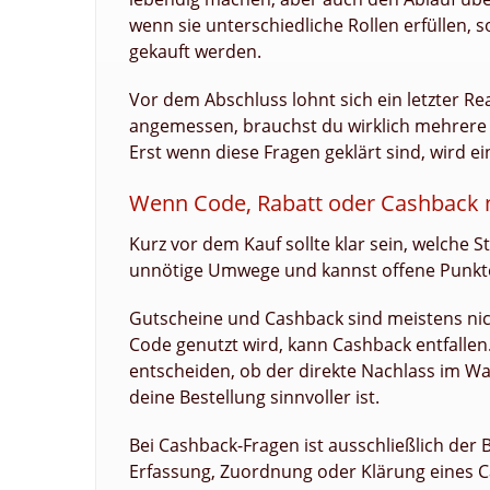
wenn sie unterschiedliche Rollen erfüllen,
gekauft werden.
Vor dem Abschluss lohnt sich ein letzter Re
angemessen, brauchst du wirklich mehrere S
Erst wenn diese Fragen geklärt sind, wird e
Wenn Code, Rabatt oder Cashback n
Kurz vor dem Kauf sollte klar sein, welche S
unnötige Umwege und kannst offene Punkte 
Gutscheine und Cashback sind meistens ni
Code genutzt wird, kann Cashback entfallen
entscheiden, ob der direkte Nachlass im W
deine Bestellung sinnvoller ist.
Bei Cashback-Fragen ist ausschließlich der B
Erfassung, Zuordnung oder Klärung eines 