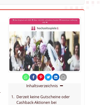
Inhaltsverzeichnis
-
Derzeit keine Gutscheine oder
Cashback-Aktionen bei