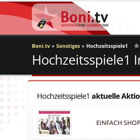
Boni.tv
Sonstiges
Hochzeitsspiele1
Hochzeitsspiele1 
0
V
Hochzeitsspiele1
aktuelle Akti
EINFACH SHOP