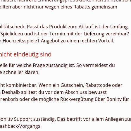
 sollten aber nicht nur wegen eines Rabatts gemeinsam
alitätscheck. Passt das Produkt zum Ablauf, ist der Umfang
pielideen und ist der Termin mit der Lieferung vereinbar?
in Hochzeitsspiele1 Angebot zu einem echten Vorteil.
icht eindeutig sind
telle für welche Frage zuständig ist. So vermeidest du
schneller klären.
cht kombinierbar. Wenn ein Gutschein, Rabattcode oder
. Deshalb solltest du vor dem Abschluss bewusst
arenkorb oder die mögliche Rückvergütung über Boni.tv für
oni.tv Support zuständig. Das betrifft vor allem Anliegen zu
Cashback-Vorgangs.