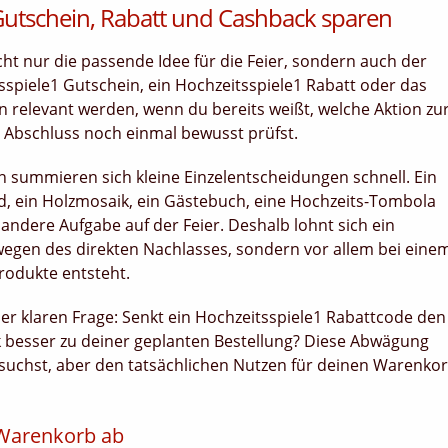
t Gutschein, Rabatt und Cashback sparen
ht nur die passende Idee für die Feier, sondern auch der
sspiele1 Gutschein, ein Hochzeitsspiele1 Rabatt oder das
 relevant werden, wenn du bereits weißt, welche Aktion zu
 Abschluss noch einmal bewusst prüfst.
ummieren sich kleine Einzelentscheidungen schnell. Ein
d, ein Holzmosaik, ein Gästebuch, eine Hochzeits-Tombola
 andere Aufgabe auf der Feier. Deshalb lohnt sich ein
wegen des direkten Nachlasses, sondern vor allem bei eine
odukte entsteht.
er klaren Frage: Senkt ein Hochzeitsspiele1 Rabattcode den
k besser zu deiner geplanten Bestellung? Diese Abwägung
 suchst, aber den tatsächlichen Nutzen für deinen Warenko
 Warenkorb ab