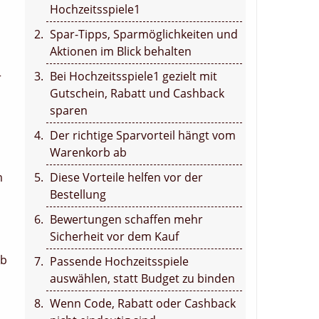
Hochzeitsspiele1
Spar-Tipps, Sparmöglichkeiten und
Aktionen im Blick behalten
Bei Hochzeitsspiele1 gezielt mit
r
Gutschein, Rabatt und Cashback
sparen
Der richtige Sparvorteil hängt vom
Warenkorb ab
m
Diese Vorteile helfen vor der
Bestellung
Bewertungen schaffen mehr
Sicherheit vor dem Kauf
rb
Passende Hochzeitsspiele
auswählen, statt Budget zu binden
Wenn Code, Rabatt oder Cashback