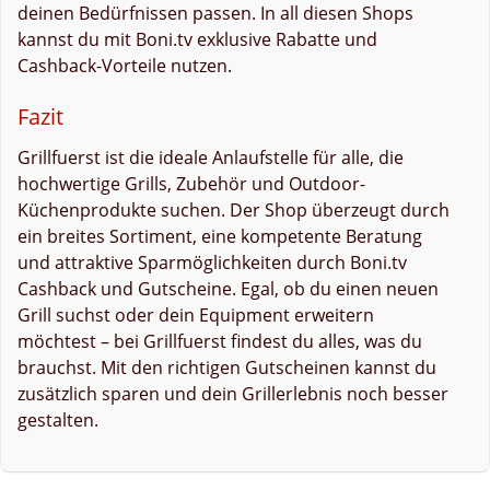
deinen Bedürfnissen passen. In all diesen Shops
kannst du mit Boni.tv exklusive Rabatte und
Cashback-Vorteile nutzen.
Fazit
Grillfuerst ist die ideale Anlaufstelle für alle, die
hochwertige Grills, Zubehör und Outdoor-
Küchenprodukte suchen. Der Shop überzeugt durch
ein breites Sortiment, eine kompetente Beratung
und attraktive Sparmöglichkeiten durch Boni.tv
Cashback und Gutscheine. Egal, ob du einen neuen
Grill suchst oder dein Equipment erweitern
möchtest – bei Grillfuerst findest du alles, was du
brauchst. Mit den richtigen Gutscheinen kannst du
zusätzlich sparen und dein Grillerlebnis noch besser
gestalten.