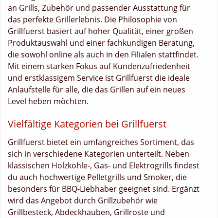
an Grills, Zubehör und passender Ausstattung für
das perfekte Grillerlebnis. Die Philosophie von
Grillfuerst basiert auf hoher Qualität, einer großen
Produktauswahl und einer fachkundigen Beratung,
die sowohl online als auch in den Filialen stattfindet.
Mit einem starken Fokus auf Kundenzufriedenheit
und erstklassigem Service ist Grillfuerst die ideale
Anlaufstelle für alle, die das Grillen auf ein neues
Level heben möchten.
Vielfältige Kategorien bei Grillfuerst
Grillfuerst bietet ein umfangreiches Sortiment, das
sich in verschiedene Kategorien unterteilt. Neben
klassischen Holzkohle-, Gas- und Elektrogrills findest
du auch hochwertige Pelletgrills und Smoker, die
besonders für BBQ-Liebhaber geeignet sind. Ergänzt
wird das Angebot durch Grillzubehör wie
Grillbesteck, Abdeckhauben, Grillroste und