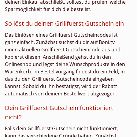
deinen Einkauf abschließt, solltest du prüfen, welche
Sparmöglichkeit für dich die beste ist.
So löst du deinen Grillfuerst Gutschein ein
Das Einlösen eines Grillfuerst Gutscheincodes ist
ganz einfach. Zunächst suchst du dir auf Boni.tv
einen aktuellen Grillfuerst Gutscheincode aus und
kopierst diesen. Anschließend gehst du in den
Onlineshop und legst deine Wunschprodukte in den
Warenkorb. Im Bestellvorgang findest du ein Feld, in
das du den Grillfuerst Gutscheincode eingeben
kannst. Sobald du ihn bestätigst, wird der Rabatt
automatisch von deinem Bestellwert abgezogen.
Dein Grillfuerst Gutschein funktioniert
nicht?
Falls dein Grillfuerst Gutschein nicht funktioniert,
kann das verschiedene Gründe haben. Zunächst