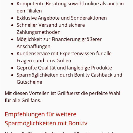
Kompetente Beratung sowohl online als auch in
den Filialen
Exklusive Angebote und Sonderaktionen
Schneller Versand und sichere
Zahlungsmethoden
Möglichkeit zur Finanzierung größerer
Anschaffungen
Kundenservice mit Expertenwissen für alle
Fragen rund ums Grillen
Geprüfte Qualität und langlebige Produkte
Sparmöglichkeiten durch Boni.tv Cashback und
Gutscheine
Mit diesen Vorteilen ist Grillfuerst die perfekte Wahl
für alle Grillfans.
Empfehlungen für weitere
Sparmöglichkeiten mit Boni.tv