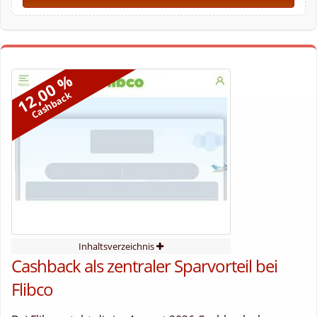
12,00 %
Cashback
Inhaltsverzeichnis
Cashback als zentraler Sparvorteil bei
Flibco