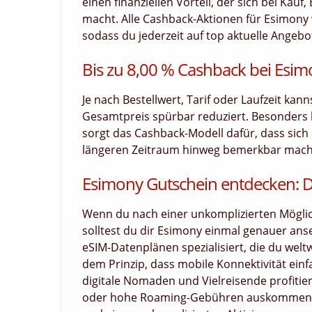
einen finanziellen Vorteil, der sich bei Ka
macht. Alle Cashback-Aktionen für Esimony w
sodass du jederzeit auf top aktuelle Angebot
Bis zu 8,00 % Cashback bei Esim
Je nach Bestellwert, Tarif oder Laufzeit kan
Gesamtpreis spürbar reduziert. Besonders
sorgt das Cashback-Modell dafür, dass sich d
längeren Zeitraum hinweg bemerkbar macht.
Esimony Gutschein entdecken: D
Wenn du nach einer unkomplizierten Möglich
solltest du dir Esimony einmal genauer anse
eSIM-Datenplänen spezialisiert, die du welt
dem Prinzip, dass mobile Konnektivität einf
digitale Nomaden und Vielreisende profitie
oder hohe Roaming-Gebühren auskommen. Da