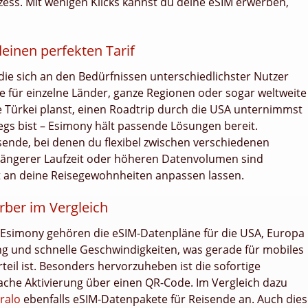
ess. Mit wenigen Klicks kannst du deine eSIM erwerben,
einen perfekten Tarif
 die sich an den Bedürfnissen unterschiedlichster Nutzer
ne für einzelne Länder, ganze Regionen oder sogar weltweite
e Türkei planst, einen Roadtrip durch die USA unternimmst
s bist – Esimony hält passende Lösungen bereit.
isende, bei denen du flexibel zwischen verschiedenen
längerer Laufzeit oder höheren Datenvolumen sind
kt an deine Reisegewohnheiten anpassen lassen.
rber im Vergleich
 Esimony gehören die eSIM-Datenpläne für die USA, Europa
g und schnelle Geschwindigkeiten, was gerade für mobiles
eil ist. Besonders hervorzuheben ist die sofortige
ache Aktivierung über einen QR-Code. Im Vergleich dazu
iralo
ebenfalls eSIM-Datenpakete für Reisende an. Auch die