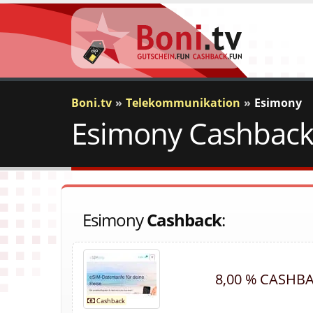
Boni.tv
Telekommunikation
Esimony
Esimony Cashback 
Esimony
Cashback
:
8,00 % CASHB