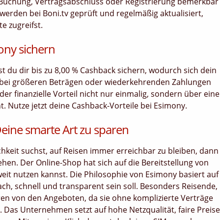
uf, Buchung, Vertragsabschluss oder Registrierung bemerkbar
erden bei Boni.tv geprüft und regelmäßig aktualisiert,
e zugreifst.
ony sichern
nst du dir bis zu 8,00 % Cashback sichern, wodurch sich dein
 bei größeren Beträgen oder wiederkehrenden Zahlungen
er finanzielle Vorteil nicht nur einmalig, sondern über ein
 Nutze jetzt deine Cashback-Vorteile bei Esimony.
eine smarte Art zu sparen
keit suchst, auf Reisen immer erreichbar zu bleiben, dann
hen. Der Online-Shop hat sich auf die Bereitstellung von
weit nutzen kannst. Die Philosophie von Esimony basiert auf
ach, schnell und transparent sein soll. Besonders Reisende,
ren von den Angeboten, da sie ohne komplizierte Verträge
s Unternehmen setzt auf hohe Netzqualität, faire Preise