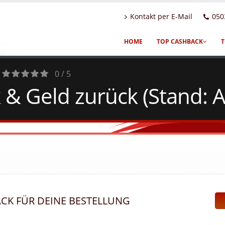
Kontakt per E-Mail
050
HOME
TOP CASHBACK
T
0 / 5
& Geld zurück (Stand: 
0
Votes
ACK FÜR DEINE BESTELLUNG