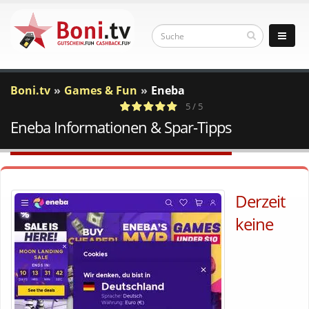
Boni.tv
Games & Fun
Eneba
5 / 5
Eneba Informationen & Spar-Tipps
1
c
Votes
a
Derzeit
keine