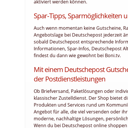
aktiviert werden können.
Spar-Tipps, Sparmöglichkeiten u
Auch wenn momentan keine Gutscheine, Raba
Angebotslage bei Deutschepost jederzeit ä
sobald Deutschepost entsprechende Informat
Informationen, Spar-Infos, Deutschepost Al
findest du dann wie gewohnt bei Boni.tv.
Mit einem Deutschepost Gutschei
der Postdienstleistungen
Ob Briefversand, Paketlösungen oder indivi
klassischer Zustelldienst. Der Shop bietet d
Produkten und Services rund um Kommunikat
Angebot für alle, die viel versenden oder ih
moderne, nachhaltige Lösungen, persönliche
Wenn du bei Deutschepost online shoppen wil