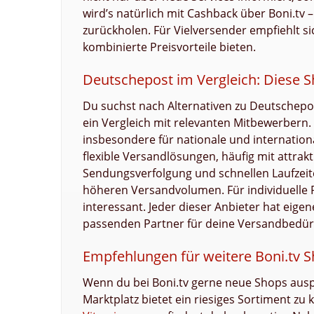
wird’s natürlich mit Cashback über Boni.tv 
zurückholen. Für Vielversender empfiehlt s
kombinierte Preisvorteile bieten.
Deutschepost im Vergleich: Diese S
Du suchst nach Alternativen zu Deutschepos
ein Vergleich mit relevanten Mitbewerbern.
insbesondere für nationale und internation
flexible Versandlösungen, häufig mit attrak
Sendungsverfolgung und schnellen Laufzei
höheren Versandvolumen. Für individuelle 
interessant. Jeder dieser Anbieter hat eigen
passenden Partner für deine Versandbedürf
Empfehlungen für weitere Boni.tv 
Wenn du bei Boni.tv gerne neue Shops auspr
Marktplatz bietet ein riesiges Sortiment zu 