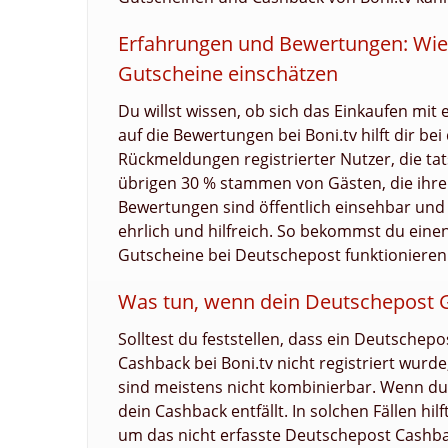
Erfahrungen und Bewertungen: Wie
Gutscheine einschätzen
Du willst wissen, ob sich das Einkaufen mit
auf die Bewertungen bei Boni.tv hilft dir be
Rückmeldungen registrierter Nutzer, die tat
übrigen 30 % stammen von Gästen, die ihre 
Bewertungen sind öffentlich einsehbar und d
ehrlich und hilfreich. So bekommst du ein
Gutscheine bei Deutschepost funktionieren
Was tun, wenn dein Deutschepost G
Solltest du feststellen, dass ein Deutschep
Cashback bei Boni.tv nicht registriert wurd
sind meistens nicht kombinierbar. Wenn du 
dein Cashback entfällt. In solchen Fällen hil
um das nicht erfasste Deutschepost Cashba