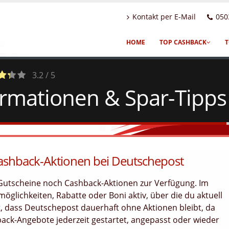
Kontakt per E-Mail
050
HOME
TOP CASHBACK
T
3.2 / 5
rmationen & Spar-Tipps
es
Cashback-Aktionen bei Deutschepost
 Gutscheine noch Cashback-Aktionen zur Verfügung. Im
öglichkeiten, Rabatte oder Boni aktiv, über die du aktuell
, dass Deutschepost dauerhaft ohne Aktionen bleibt, da
ck-Angebote jederzeit gestartet, angepasst oder wieder