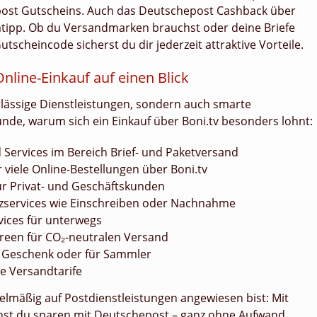
ost Gutscheins. Auch das Deutschepost Cashback über
imtipp. Ob du Versandmarken brauchst oder deine Briefe
utscheincode sicherst du dir jederzeit attraktive Vorteile.
nline-Einkauf auf einen Blick
rlässige Dienstleistungen, sondern auch smarte
ünde, warum sich ein Einkauf über Boni.tv besonders lohnt:
 Services im Bereich Brief- und Paketversand
 viele Online-Bestellungen über Boni.tv
r Privat- und Geschäftskunden
tzservices wie Einschreiben oder Nachnahme
rvices für unterwegs
een für CO₂-neutralen Versand
ls Geschenk oder für Sammler
e Versandtarife
elmäßig auf Postdienstleistungen angewiesen bist: Mit
nst du sparen mit Deutschepost – ganz ohne Aufwand.