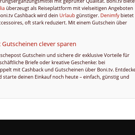
ungsergänzungsmittel mit geprüfter Qualität. Boni.tv biete
ia
überzeugt als Reiseplattform mit vielseitigen Angeboten
oni.tv Cashback wird dein
Urlaub
günstiger.
Denimfy
bietet
ssoires, oft stark reduziert. Mit einem Gutschein über
t Gutscheinen clever sparen
tschepost Gutschein und sichere dir exklusive Vorteile für
chäftliche Briefe oder kreative Geschenke: bei
ppelt mit Cashback und Gutscheinen über Boni.tv. Entdeck
 starte deinen Einkauf noch heute – einfach, günstig und