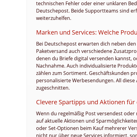
technischen Fehler oder einer unklaren Bed
Deutschepost. Beide Supportteams sind erfa
weiterzuhelfen.
Marken und Services: Welche Produk
Bei Deutschepost erwarten dich neben den 
Paketversand auch verschiedene Zusatzprodu
denen du Briefe digital versenden kannst, 
Nachnahme. Auch individualisierte Produkt
zählen zum Sortiment. Geschäftskunden pr
personalisierte Werbesendungen. All diese 
zugeschnitten.
Clevere Spartipps und Aktionen fü
Wenn du regelmäßig Post versendest oder ne
auf aktuelle Aktionen und Sparmöglichkeite
oder Set-Optionen beim Kauf mehrerer Ver
nicht nur über neue Services informiert, so