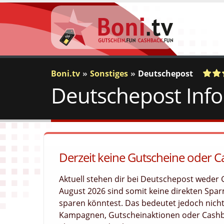
Boni.tv
Sonstiges
Deutschepost
Deutschepost Info
a
c
5
Vot
Derzeit keine Gutscheine oder 
Aktuell stehen dir bei Deutschepost weder
August 2026 sind somit keine direkten Sparm
sparen könntest. Das bedeutet jedoch nicht
Kampagnen, Gutscheinaktionen oder Cashba