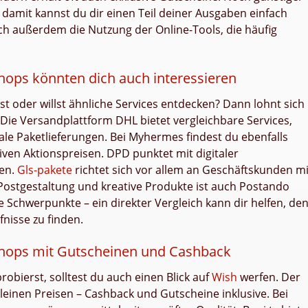
– damit kannst du dir einen Teil deiner Ausgaben einfach
ich außerdem die Nutzung der Online-Tools, die häufig
hops könnten dich auch interessieren
t oder willst ähnliche Services entdecken? Dann lohnt sich
 Die Versandplattform DHL bietet vergleichbare Services,
ale Paketlieferungen. Bei Myhermes findest du ebenfalls
tiven Aktionspreisen. DPD punktet mit digitaler
ten.
Gls-pakete
richtet sich vor allem an Geschäftskunden mi
Postgestaltung und kreative Produkte ist auch Postando
e Schwerpunkte – ein direkter Vergleich kann dir helfen, de
nisse zu finden.
Shops mit Gutscheinen und Cashback
obierst, solltest du auch einen Blick auf
Wish
werfen. Der
kleinen Preisen – Cashback und Gutscheine inklusive. Bei