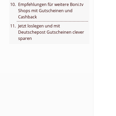
Empfehlungen für weitere Boni.tv
Shops mit Gutscheinen und
Cashback
Jetzt loslegen und mit
Deutschepost Gutscheinen clever
sparen
s