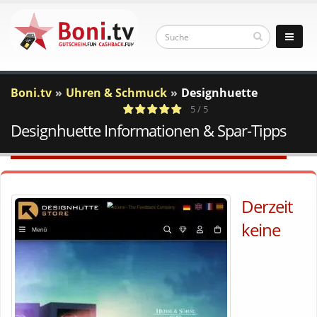
Boni.tv
Uhren & Schmuck
Designhuette
5 / 5
Designhuette Informationen & Spar-Tipps
1
c
Votes
a
Derzeit
keine