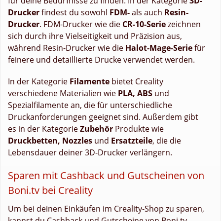
für deine Bedürfnisse zu finden. In der Kategorie
3D-
Drucker
findest du sowohl
FDM-
als auch
Resin-
Drucker
. FDM-Drucker wie die
CR-10-Serie
zeichnen
sich durch ihre Vielseitigkeit und Präzision aus,
während Resin-Drucker wie die
Halot-Mage-Serie
für
feinere und detaillierte Drucke verwendet werden.
In der Kategorie
Filamente
bietet Creality
verschiedene Materialien wie
PLA, ABS
und
Spezialfilamente an, die für unterschiedliche
Druckanforderungen geeignet sind. Außerdem gibt
es in der Kategorie
Zubehör
Produkte wie
Druckbetten, Nozzles
und
Ersatzteile
, die die
Lebensdauer deiner 3D-Drucker verlängern.
Sparen mit Cashback und Gutscheinen von
Boni.tv bei Creality
Um bei deinen Einkäufen im Creality-Shop zu sparen,
kannst du Cashback und Gutscheine von Boni.tv