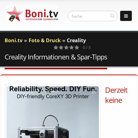
Boni.tv
Foto & Druck
Creality
0 / 5
Creality Informationen & Spar-Tipps
0
Votes
Derzeit
keine