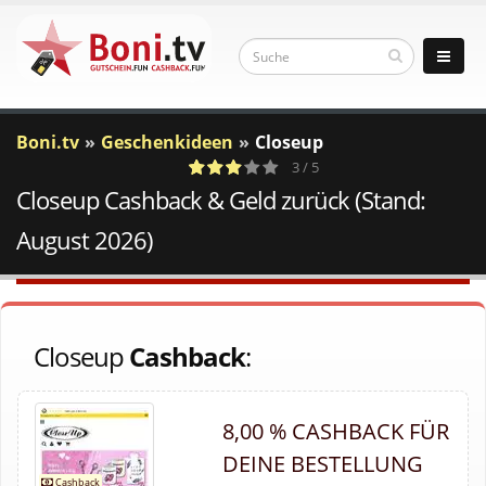
Boni.tv
Geschenkideen
Closeup
3 / 5
Closeup Cashback & Geld zurück (Stand:
2
a
c
Votes
August 2026)
Closeup
Cashback
:
8,00 % CASHBACK FÜR
DEINE BESTELLUNG