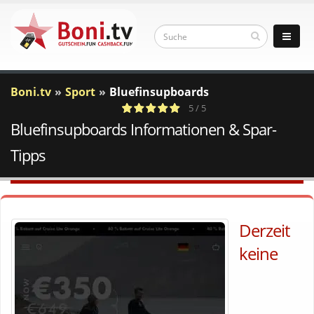
Boni.tv
Sport
Bluefinsupboards
5 / 5
Bluefinsupboards Informationen & Spar-
1
c
Votes
a
Tipps
Derzeit
keine