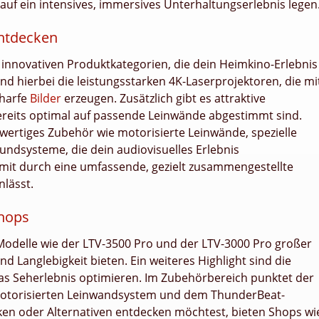
auf ein intensives, immersives Unterhaltungserlebnis legen
entdecken
n innovativen Produktkategorien, die dein Heimkino-Erlebnis
ind hierbei die leistungsstarken 4K-Laserprojektoren, die mi
charfe
Bilder
erzeugen. Zusätzlich gibt es attraktive
reits optimal auf passende Leinwände abgestimmt sind.
ertiges Zubehör wie motorisierte Leinwände, spezielle
undsysteme, die dein audiovisuelles Erlebnis
somit durch eine umfassende, gezielt zusammengestellte
nlässt.
Shops
Modelle wie der LTV-3500 Pro und der LTV-3000 Pro großer
 und Langlebigkeit bieten. Ein weiteres Highlight sind die
as Seherlebnis optimieren. Im Zubehörbereich punktet der
motorisierten Leinwandsystem und dem ThunderBeat-
en oder Alternativen entdecken möchtest, bieten Shops wi