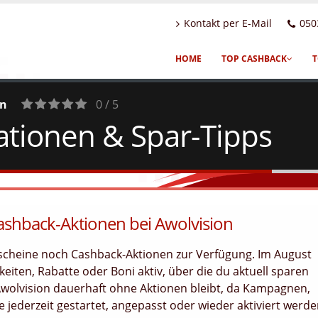
Kontakt per E-Mail
050
HOME
TOP CASHBACK
T
on
0 / 5
ationen & Spar-Tipps
0
Votes
ashback-Aktionen bei Awolvision
tscheine noch Cashback-Aktionen zur Verfügung. Im August
eiten, Rabatte oder Boni aktiv, über die du aktuell sparen
Awolvision dauerhaft ohne Aktionen bleibt, da Kampagnen,
jederzeit gestartet, angepasst oder wieder aktiviert werd