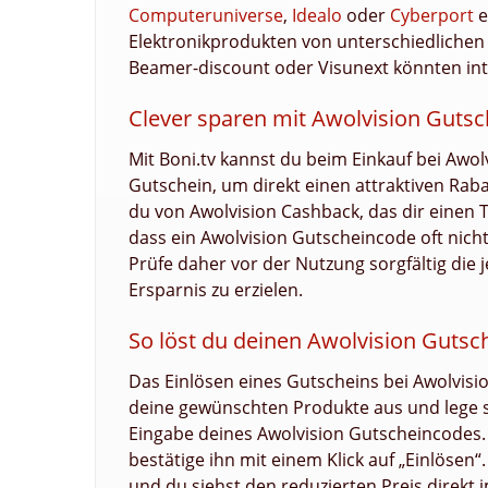
Computeruniverse
,
Idealo
oder
Cyberport
e
Elektronikprodukten von unterschiedlichen 
Beamer-discount oder Visunext könnten inte
Clever sparen mit Awolvision Guts
Mit Boni.tv kannst du beim Einkauf bei Awo
Gutschein, um direkt einen attraktiven Raba
du von Awolvision Cashback, das dir einen T
dass ein Awolvision Gutscheincode oft nich
Prüfe daher vor der Nutzung sorgfältig di
Ersparnis zu erzielen.
So löst du deinen Awolvision Gutsch
Das Einlösen eines Gutscheins bei Awolvisio
deine gewünschten Produkte aus und lege sie
Eingabe deines Awolvision Gutscheincodes
bestätige ihn mit einem Klick auf „Einlöse
und du siehst den reduzierten Preis direkt