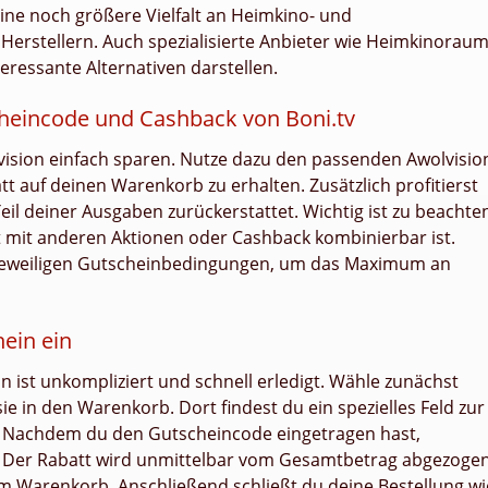
ine noch größere Vielfalt an Heimkino- und
Herstellern. Auch spezialisierte Anbieter wie Heimkinoraum
ressante Alternativen darstellen.
cheincode und Cashback von Boni.tv
lvision einfach sparen. Nutze dazu den passenden Awolvisio
tt auf deinen Warenkorb zu erhalten. Zusätzlich profitierst
eil deiner Ausgaben zurückerstattet. Wichtig ist zu beachte
t mit anderen Aktionen oder Cashback kombinierbar ist.
e jeweiligen Gutscheinbedingungen, um das Maximum an
ein ein
n ist unkompliziert und schnell erledigt. Wähle zunächst
 in den Warenkorb. Dort findest du ein spezielles Feld zur
. Nachdem du den Gutscheincode eingetragen hast,
n“. Der Rabatt wird unmittelbar vom Gesamtbetrag abgezogen
 im Warenkorb. Anschließend schließt du deine Bestellung wi