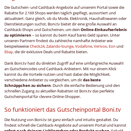
Die Gutschein- und Cashback-Angebote auf unserem Portal sowie die
Rabatte für 2.169 Shops werden täglich gepflegt, aussortiert und
aktualisiert. Ganz gleich, ob du Mode, Elektronik, Haushaltswaren oder
Dienstleistungen suchst, Boni.tv bietet dir eine große Auswahl an
Cashback-Shops und Gutscheinen, um dein
Online-Einkaufserlebnis
zu optimieren
– so kannst du beim Kauf bares Geld sparen. Unter
unseren Partnern findest du zahlreiche namhafte Anbieter wie
beispielsweise
Check24
,
Zalando-lounge
,
Vodafone
,
Verivox
,
Eon
und
Ebay
, die dir exklusive Deals und Rabatte bieten.
Dank Boni.tv hast du direkten Zugriff auf eine umfangreiche Auswahl
an Gutscheincodes und Cashback-Anbietern. Mit nur einem Klick
kannst du die Vorteile nutzen und hast dabei die Möglichkeit,
verschiedene Anbieter zu vergleichen, um dir
das beste
Schnäppchen zu sichern
. Durch die einfache Bedienung und den
schnellen Zugang zu aktuellen Rabatten ist Boni.tv das perfekte
Gutscheinportal für clevere Online-Shopper.
So funktioniert das Gutscheinportal Boni.tv
Die Nutzung von Boni.tv ist ganz einfach und intuitiv gestaltet. Du
findest schnell die Cashback-Angebote auf unserem Portal und kannst
sofort nach deinem Lieblingsshop oder Produkt suchen
. Sobald