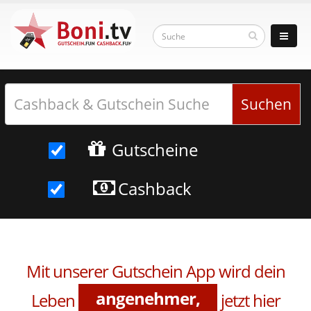
Suchen
Gutscheine
Cashback
günstiger,
einfacher,
Mit unserer Gutschein App wird dein
angenehmer,
Leben
jetzt hier