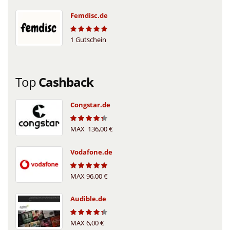
Femdisc.de
1 Gutschein
5
Top
Cashback
Congstar.de
MAX 136,00 €
4.2
Vodafone.de
MAX 96,00 €
4.8
Audible.de
MAX 6,00 €
4.2