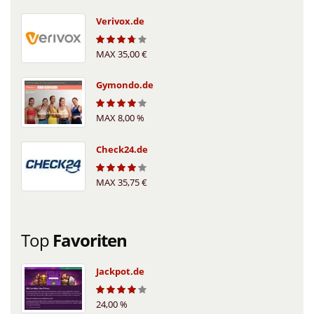
Verivox.de
MAX 35,00 €
3.6
Gymondo.de
MAX 8,00 %
3.8
Check24.de
MAX 35,75 €
3.9
Top
Favoriten
Jackpot.de
24,00 %
4