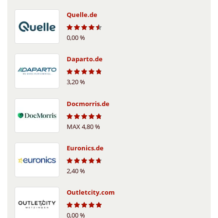
Quelle.de
0,00 %
4.4
Daparto.de
3,20 %
4.7
Docmorris.de
MAX 4,80 %
4.7
Euronics.de
2,40 %
4.6
Outletcity.com
0,00 %
4.8